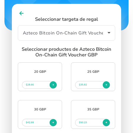
Seleccionar targeta de regal
Seleccionar productes de Azteco Bitcoin
On-Chain Gift Voucher GBP
20 GBP
25 GBP
$28.66
$35.82
30 GBP
35 GBP
$42.99
$50.15