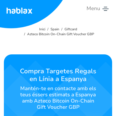
Menu
Inici
Inici
Spain
Giftcard
Tarifes
Azteco Bitcoin On-Chain Gift Voucher GBP
Serveis
Contacta'ns
Compra Targetes Regals
Català
en Línia a Espanya
Mantén-te en contacte amb els
teus éssers estimats a Espanya
SIGN IN
SIGN UP
amb Azteco Bitcoin On-Chain
Gift Voucher GBP