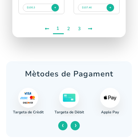
$100.3
$107.46
1
2
3
Mètodes de Pagament
Targeta de Crèdit
Apple Pay
cària
Targeta de Dèbit
‹
›