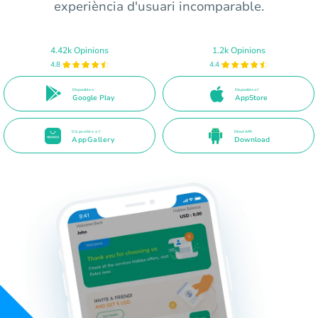
experiència d'usuari incomparable.
4.42k Opinions
1.2k Opinions
4.8
4.4
Disponible a
Disponible a l'
Google Play
AppStore
Disponible a l'
Direct APK
AppGallery
Download