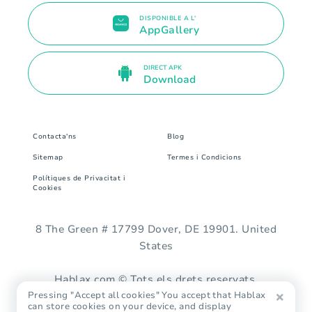
DISPONIBLE A L'
AppGallery
DIRECT APK
Download
Contacta'ns
Blog
Sitemap
Termes i Condicions
Polítiques de Privacitat i
Cookies
8 The Green # 17799 Dover, DE 19901. United
States
Hablax.com © Tots els drets reservats.
Pressing "Accept all cookies" You accept that Hablax
can store cookies on your device, and display