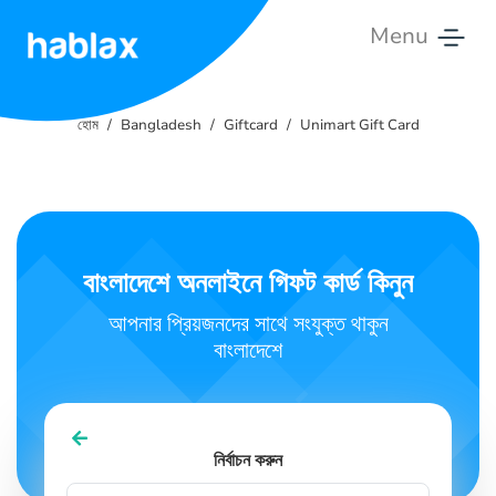
Menu
হোম
হোম
Bangladesh
Giftcard
Unimart Gift Card
দর
সেবা
আমাদের
বাংলাদেশে অনলাইনে গিফট কার্ড কিনুন
সাথে
যোগাযোগ
আপনার প্রিয়জনদের সাথে সংযুক্ত থাকুন
করুন
বাংলাদেশে
বাংলা
নির্বাচন করুন