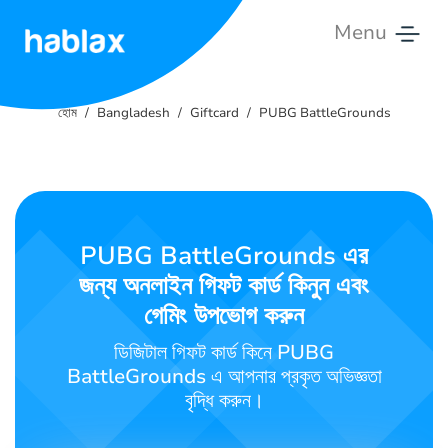
Menu
হোম
হোম
Bangladesh
Giftcard
PUBG BattleGrounds
ট্যারিফ
সেবাসমূহ
আমাদের
PUBG BattleGrounds এর
সাথে
জন্য অনলাইন গিফট কার্ড কিনুন এবং
যোগাযোগ
করুন
গেমিং উপভোগ করুন
ডিজিটাল গিফট কার্ড কিনে PUBG
বাংলা
BattleGrounds এ আপনার প্রকৃত অভিজ্ঞতা
বৃদ্ধি করুন।