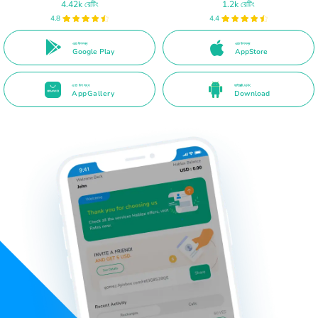
4.42k রেটিং
1.2k রেটিং
4.8
4.4
এতে উপলব্ধ
এতে উপলব্ধ
Google Play
AppStore
এতে উপলব্ধ
ডাইরেক্ট APK
AppGallery
Download