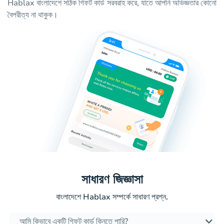
Hablax বাংলাদেশে সঠিক গিফট কার্ড সরবরাহ করে, যাতে আপনি অভিজ্ঞতার কোনো
বৈপরীত্য না থাকুক।
সাধারণ জিজ্ঞাসা
বাংলাদেশে Hablax সম্পর্কে সাধারণ প্রশ্ন.
আমি কিভাবে একটি গিফট কার্ড কিনতে পারি?