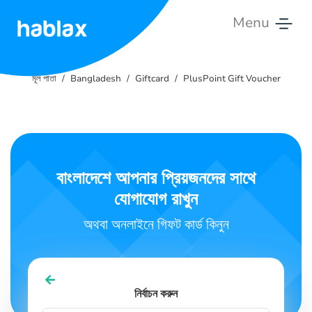
Menu
মূল
পাতা
মূল পাতা
Bangladesh
Giftcard
PlusPoint Gift Voucher
মূল্য
তালিকা
সেবা
বাংলাদেশে আপনার প্রিয়জনদের সাথে
যোগাযোগ রাখুন
আমাদের
সাথে
অথবা অনলাইনে গিফট কার্ড কিনুন
যোগাযোগ
বাংলা
নির্বাচন করুন