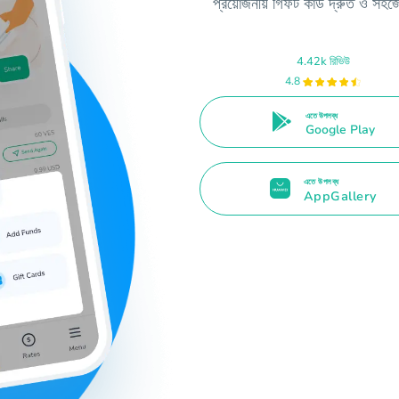
প্রয়োজনীয় গিফট কার্ড দ্রুত ও সহ
4.42k রিভিউ
4.8
এতে উপলব্ধ
Google Play
এতে উপলব্ধ
AppGallery