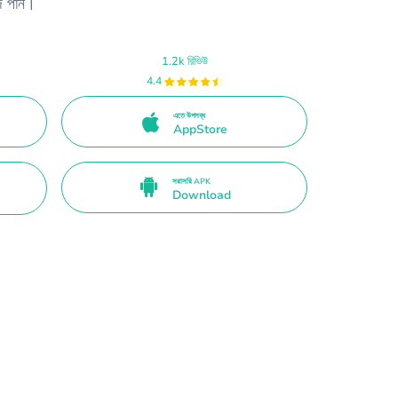
জে পান।
1.2k রিভিউ
4.4
এতে উপলব্ধ
AppStore
সরাসরি APK
Download