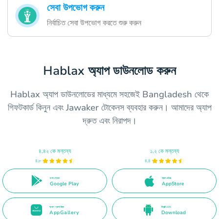
সেবা উপভোগ করুন
নির্বাচিত সেবা উপভোগ করতে শুরু করুন
Hablax অ্যাপ ডাউনলোড করুন
Hablax অ্যাপ ডাউনলোডের মাধ্যমে সহজেই Bangladesh থেকে
গিফটকার্ড কিনুন এবং Jawaker টোকেনস ব্যবহার করুন। আমাদের অ্যাপ
দ্রুত এবং নিরাপদ।
৪.৪২ কে মন্তব্য
১.২ কে মন্তব্য
৪.৮
৪.৪
গুগল প্লেতে
অ্যাপ স্টোরে
Google Play
AppStore
অ্যাপ গ্যালারিতে
ডিরেক্ট APK
AppGallery
Download