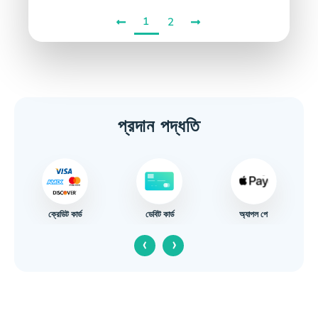
1
2
প্রদান পদ্ধতি
ক্রেডিট কার্ড
অ্যাপল পে
ডেবিট কার্ড
‹
›