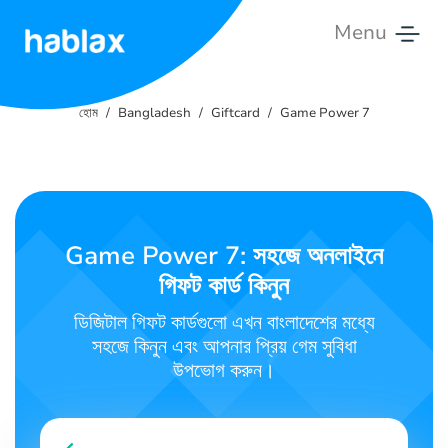
Menu
হোম
হোম
Bangladesh
Giftcard
Game Power 7
মূল্য
তালিকা
সেবাসমূহ
Game Power 7: সহজে অনলাইনে
আমাদের
গিফট কার্ড কিনুন
সাথে
যোগাযোগ
ডিজিটাল গিফট কার্ডগুলো এখন বাংলাদেশের মধ্যে
করুন
সহজে কিনুন এবং আপনার প্রিয় গেম সুবিধা
উপভোগ করুন।
বাংলা