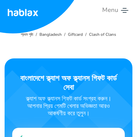
Menu
প্রথম
পৃষ্ঠা
প্রথম পৃষ্ঠা
Bangladesh
Giftcard
Clash of Clans
ট্যারিফ
সেবা
সমূহ
বাংলাদেশে ক্ল্যাশ অফ ক্ল্যানস গিফট কার্ড
সেবা
যোগাযোগ
করুন
ক্ল্যাশ অফ ক্ল্যানস গিফট কার্ড সংগ্রহ করুন।
আপনার প্রিয় গেমটি খেলার অভিজ্ঞতা আরও
বাংলা
আকর্ষণীয় করে তুলুন।