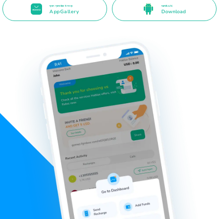
অ্যাপ গ্যালারিতে উপলব্ধ
সরাসরি APK
AppGallery
Download