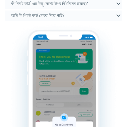
কী গিফট কার্ড-এর কিছু দেশের উপর বিধিনিষেধ রয়েছে?
আমি কি গিফট কার্ড ফেরত দিতে পারি?