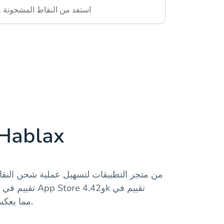
استفد من النقاط المشحونة و
حمّل تطبيق blax
Google Play مما يعكس رضا عملائنا.