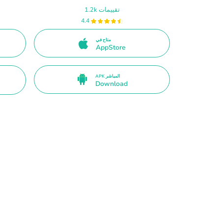
1.2k تقييمات
4.4
متاح في
AppStore
APK المباشر
Download