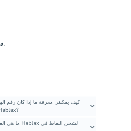
الأسئلة الشائعة حول Hablax في عمان لشحن النقاط والمشغلين.
كيف يمكنني معرفة ما إذا كان رقم ال
شحن النقاط الدولية من Hablax؟
ما هي العروض ال