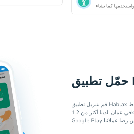
استخدمها كما تشاء
Ha
قم بتنزيل تطبيق Hablax من متجر التطبيقات لتسهيل عملية شحن النقاط
في عمان. لدينا أكثر من 1.2k تقييم في App Store و4.42k تقييم في