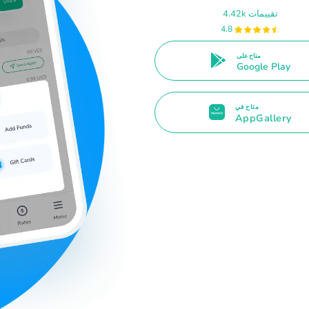
4.42k تقييمات
4.8
متاح على
Google Play
متاح في
AppGallery