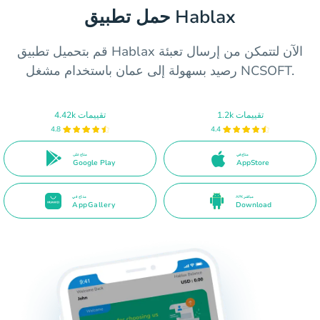
حمل تطبيق Hablax
قم بتحميل تطبيق Hablax الآن لتتمكن من إرسال تعبئة
رصيد بسهولة إلى عمان باستخدام مشغل NCSOFT.
1.2k تقييمات
4.42k تقييمات
4.8
4.4
متاح في
متاح على
Google Play
AppStore
APK مباشر
متاح في
AppGallery
Download