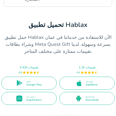
تحميل تطبيق Hablax
حمل تطبيق Hablax الآن للاستفادة من خدماتنا في عمان
وشراء بطاقات Meta Quest Gift بسرعة وسهولة. لدينا
تقييمات ممتازة على مختلف المتاجر.
1.2k تقييمات
4.42k تقييمات
4.8
4.4
متاح في متجر
متاح في
Google Play
AppStore
ملف APK مباشر
متاح في متجر
AppGallery
Download