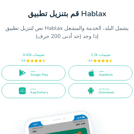
قم بتنزيل تطبيق Hablax
نص لتنزيل تطبيق Hablax يشمل البلد، الخدمة والمشغل
إذا وجد (حد أدنى 200 حرف)
1.2k تقييمات
4.42k تقييمات
4.8
4.4
متاح في
متاح في
Google Play
AppStore
ملف APK مباشر
متاح في
AppGallery
Download