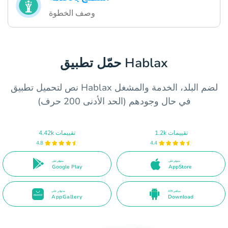
وصف الخطوة
حمّل تطبيق Hablax
نص لتحميل تطبيق Hablax لضم البلد، الخدمة والمشغل
في حال وجودهم (الحد الأدنى 200 حرف)
1.2k تقييمات
4.42k تقييمات
4.8
4.4
متوفر على
متوفر على
Google Play
AppStore
APK مباشر
متوفر على
AppGallery
Download