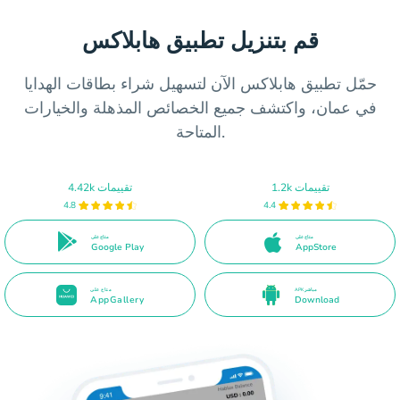
قم بتنزيل تطبيق هابلاكس
حمّل تطبيق هابلاكس الآن لتسهيل شراء بطاقات الهدايا
في عمان، واكتشف جميع الخصائص المذهلة والخيارات
المتاحة.
1.2k تقييمات
4.42k تقييمات
4.8
4.4
متاح على
متاح على
Google Play
AppStore
APK مباشر
متاح على
AppGallery
Download