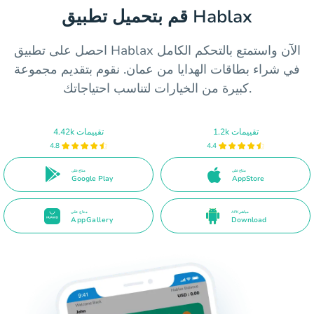
قم بتحميل تطبيق Hablax
احصل على تطبيق Hablax الآن واستمتع بالتحكم الكامل
في شراء بطاقات الهدايا من عمان. نقوم بتقديم مجموعة
كبيرة من الخيارات لتناسب احتياجاتك.
1.2k تقييمات
4.42k تقييمات
4.8
4.4
متاح على
متاح على
Google Play
AppStore
APK مباشر
متاح على
AppGallery
Download