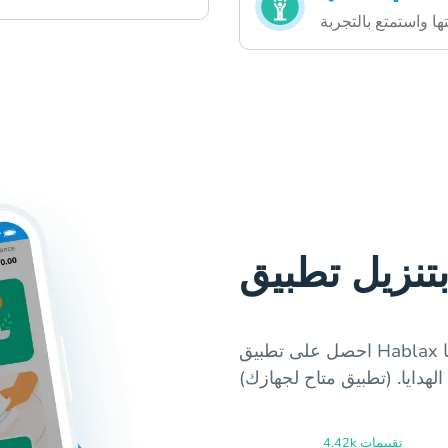
احصل على تطبيق Hablax بميزاته الفريدة للحصول على بطاقات الهدايا
دايا. (تطبيق متاح لجهازك)
4.42k تقييمات