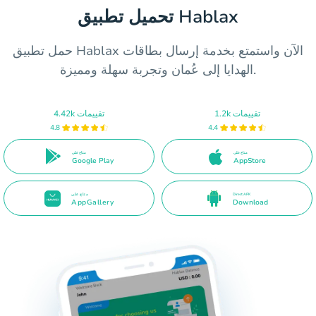
تحميل تطبيق Hablax
حمل تطبيق Hablax الآن واستمتع بخدمة إرسال بطاقات
الهدايا إلى عُمان وتجربة سهلة ومميزة.
1.2k تقييمات
4.42k تقييمات
4.8
4.4
متاح على
متاح على
Google Play
AppStore
Direct APK
متاح على
AppGallery
Download