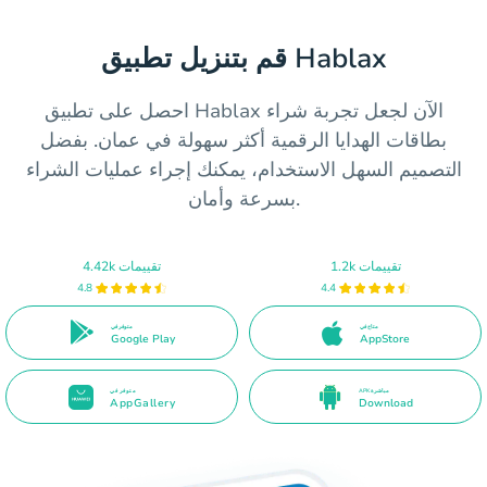
قم بتنزيل تطبيق Hablax
احصل على تطبيق Hablax الآن لجعل تجربة شراء
بطاقات الهدايا الرقمية أكثر سهولة في عمان. بفضل
التصميم السهل الاستخدام، يمكنك إجراء عمليات الشراء
بسرعة وأمان.
1.2k تقييمات
4.42k تقييمات
4.8
4.4
متاح في
متوفر في
Google Play
AppStore
APK مباشرة
متوفر في
AppGallery
Download