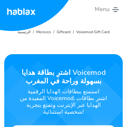
Menu
الرئيسية
Voicemod Gift Card
Giftcard
Morocco
الرئيسية
الأسعار
الخدمات
تواصل
اشترِ بطاقة هدايا Voicemod
معنا
بسهولة وراحة في المغرب
العربية
استمتع ببطاقات الهدايا الرقمية
المفيدة من Voicemod. اشترِ بطاقات
الهدايا عبر الإنترنت وتمتع بتجربة
شخصية استثنائية!
SIGN IN
SIGN UP