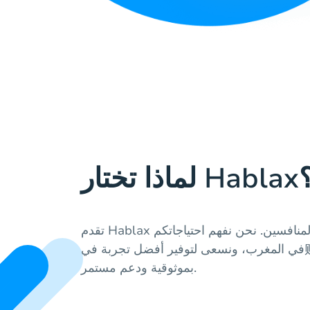
 تختار Hablax؟
تقدم Hablax خدمات فريدة تميزنا عن المنافسين. نحن نفهم احتياجاتكم
في المغرب، ونسعى لتوفير أفضل تجربة في购买 بطاقات الهدايا الرقمية
بموثوقية ودعم مستمر.