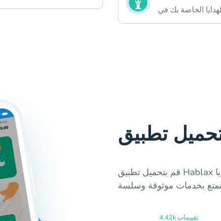
قم بتحميل تطبيق Hablax لتلبية جميع احتياجاتك من بطاقات الهدايا
4.42k تقييمات