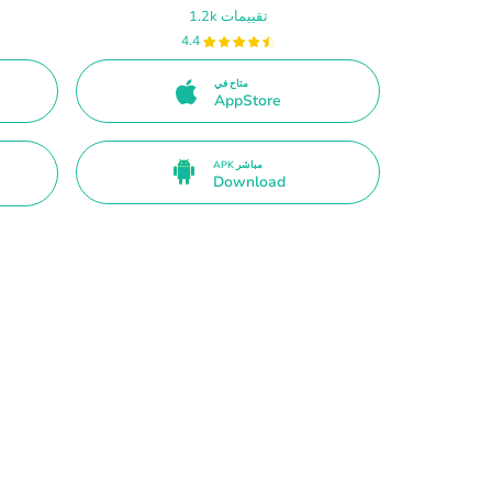
1.2k تقييمات
4.4
متاح في
AppStore
APK مباشر
Download