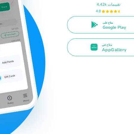
4.42k تقييمات
4.8
متاح على
Google Play
متاح في
AppGallery