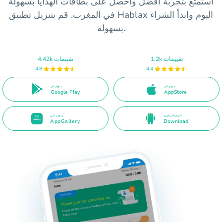
استمتع بتجربة أفضل واحصل على بطاقات الهدايا بسهولة
في المغرب. قم بتنزيل تطبيق Hablax اليوم وابدأ الشراء
بسهولة.
1.2k تقييمات
4.42k تقييمات
4.8
4.4
متوفر على
متوفر على
Google Play
AppStore
النسخة المباشرة
متوفر على
AppGallery
Download