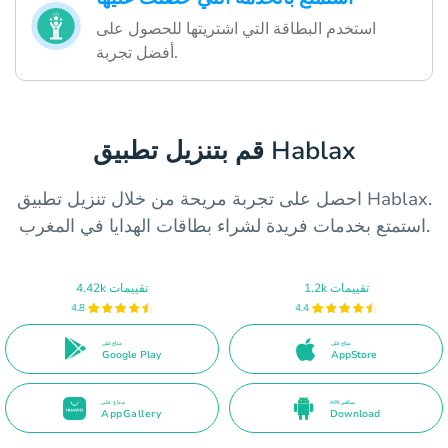
استخدم البطاقة التي اشتريتها للحصول على
أفضل تجربة.
قم بتنزيل تطبيق Hablax
احصل على تجربة مريحة من خلال تنزيل تطبيق Hablax.
استمتع بخدمات فريدة لشراء بطاقات الهدايا في المغرب.
1.2k تقييمات
4.42k تقييمات
4.8
4.4
متاح على
متاح على
Google Play
AppStore
APK مباشر
متاح على
AppGallery
Download