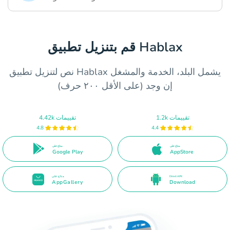
قم بتنزيل تطبيق Hablax
نص لتنزيل تطبيق Hablax يشمل البلد، الخدمة والمشغل
إن وجد (على الأقل ٢٠٠ حرف)
1.2k تقييمات
4.42k تقييمات
4.8
4.4
متاح على
متاح على
Google Play
AppStore
Direct APK
متاح على
AppGallery
Download