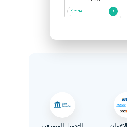
$35.94
لائتمان
التحويل المصرفي
نق