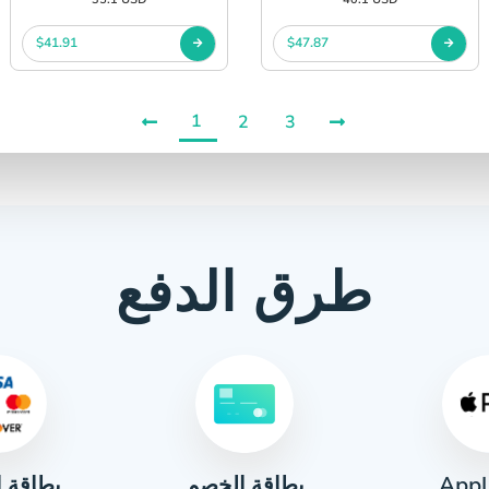
$41.91
$47.87
1
2
3
طرق الدفع
Appl
بطاقة ا
بطاقة الخصم