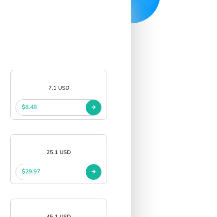
7.1 USD
$8.48
25.1 USD
$29.97
45.1 USD