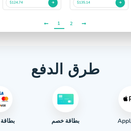
$124.74
$135.14
1
2
طرق الدفع
Appl
بطاقة 
بطاقة خصم