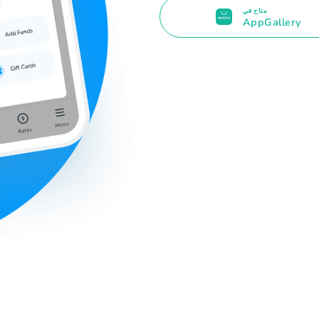
متاح في
AppGallery