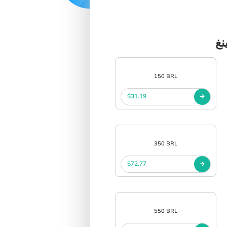
SIGN IN
SIGN UP
150 BRL
$31.19
350 BRL
$72.77
550 BRL