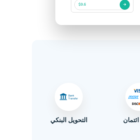
$9.6
ائتمان
التحويل البنكي
ال