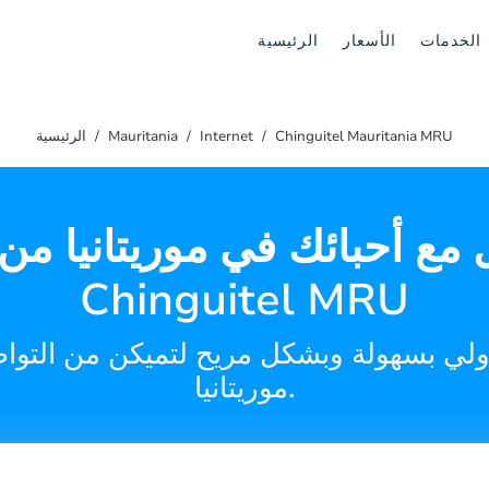
الخدمات
الأسعار
الرئيسية
Chinguitel Mauritania MRU
Internet
Mauritania
الرئيسية
مع أحبائك في موريتانيا من
Chinguitel MRU
لي بسهولة وبشكل مريح لتميكن من التوا
موريتانيا.