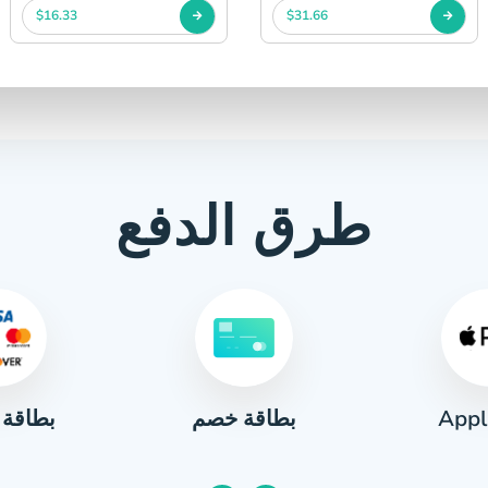
$16.33
$31.66
طرق الدفع
Appl
بطاقة 
بطاقة خصم