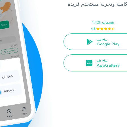
4.42k تقييمات
4.8
متاح على
Google Play
متاح على
AppGallery