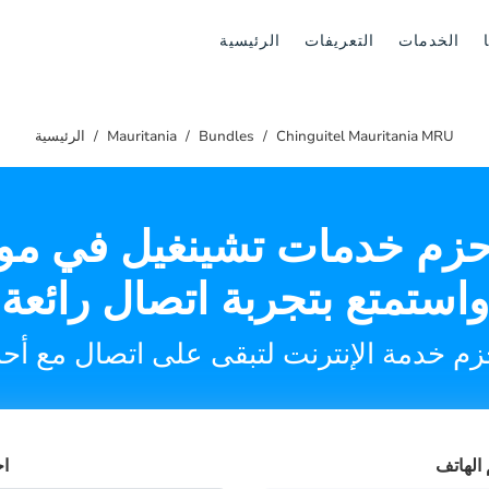
الخدمات
التعريفات
الرئيسية
Chinguitel Mauritania MRU
Bundles
Mauritania
الرئيسية
حزم خدمات تشينغيل في موري
واستمتع بتجربة اتصال رائعة
الهاتف
اخ