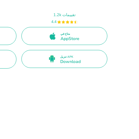
1.2k تقييمات
4.4
متاح في
AppStore
تنزيل APK
Download