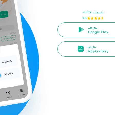
4.42k تقييمات
4.8
متاح على
Google Play
متاح في
AppGallery