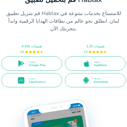
قم بتنزيل تطبيق Hablax للاستمتاع بخدمات متنوعة في
لبنان. انطلق نحو عالم من بطاقات الهدايا الرقمية وابدأ
بتجربتك الآن.
1.2k تقييمات
4.42k تقييمات
4.8
4.4
متوفر في
متوفر على
Google Play
AppStore
APK مباشر
متوفر في
AppGallery
Download