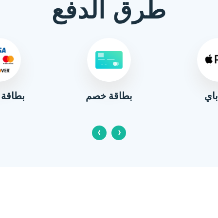
طرق الدفع
باي
بطاقة 
بطاقة خصم
‹
›