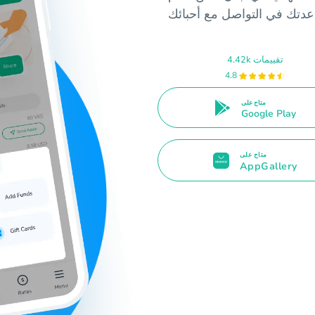
4.42k تقييمات
4.8
متاح على
Google Play
متاح على
AppGallery