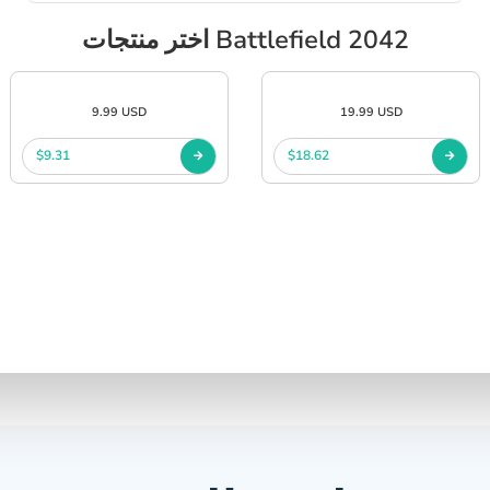
اختر منتجات Battlefield 2042
9.99 USD
19.99 USD
$9.31
$18.62