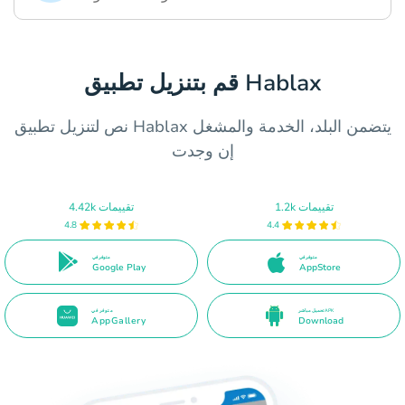
قم بتنزيل تطبيق Hablax
نص لتنزيل تطبيق Hablax يتضمن البلد، الخدمة والمشغل
إن وجدت
1.2k تقييمات
4.42k تقييمات
4.8
4.4
متوفر في
متوفر في
Google Play
AppStore
تحميل مباشر APK
متوفر في
AppGallery
Download