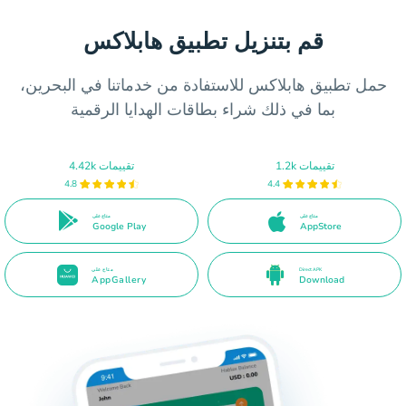
قم بتنزيل تطبيق هابلاكس
حمل تطبيق هابلاكس للاستفادة من خدماتنا في البحرين،
بما في ذلك شراء بطاقات الهدايا الرقمية
1.2k تقييمات
4.42k تقييمات
4.8
4.4
متاح على
متاح على
Google Play
AppStore
Direct APK
متاح على
AppGallery
Download