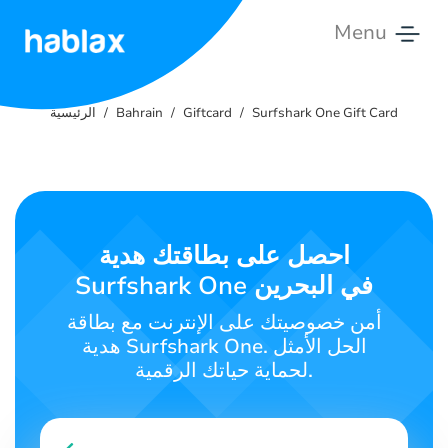
Menu
الرئيسية
Surfshark One Gift Card
Giftcard
Bahrain
الرئيسية
التعريفات
الخدمات
اتصل
احصل على بطاقتك هدية
بنا
Surfshark One في البحرين
العربية
أمن خصوصيتك على الإنترنت مع بطاقة
هدية Surfshark One. الحل الأمثل
لحماية حياتك الرقمية.
SIGN IN
SIGN UP