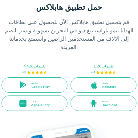
حمل تطبيق هابلاكس
قم بتحميل تطبيق هابلاكس الآن للحصول على بطاقات
الهدايا نيمو باراسيلينغ ديو في البحرين بسهولة ويسر. انضم
إلى الآلاف من المستخدمين الراضين واستمتع بخدماتنا
الفريدة.
1.2k تقييمات
4.42k تقييمات
4.8
4.4
متاح على
متاح على
Google Play
AppStore
APK مباشر
متاح على
AppGallery
Download