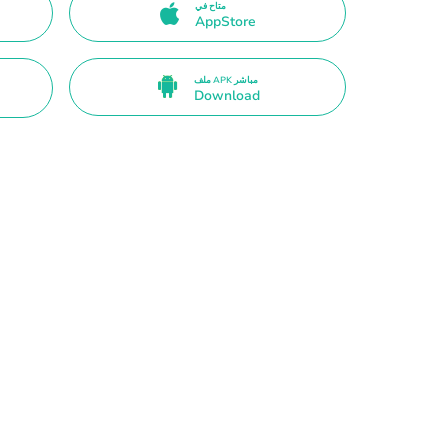
متاح في
AppStore
ملف APK مباشر
Download