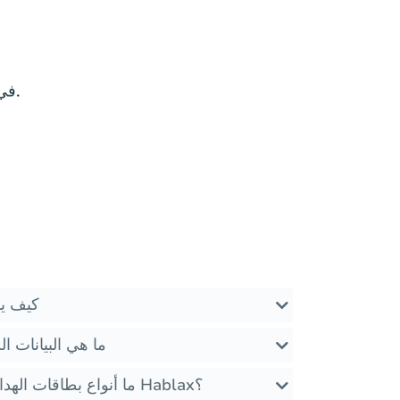
الأسئلة المتكررة حول Hablax في البحرين وخدمات بطاقات الهدايا.
كيف يم
ما هي البيانات ا
ما أنواع بطاقات الهدايا التي يمكنني شراؤها مع Hablax؟