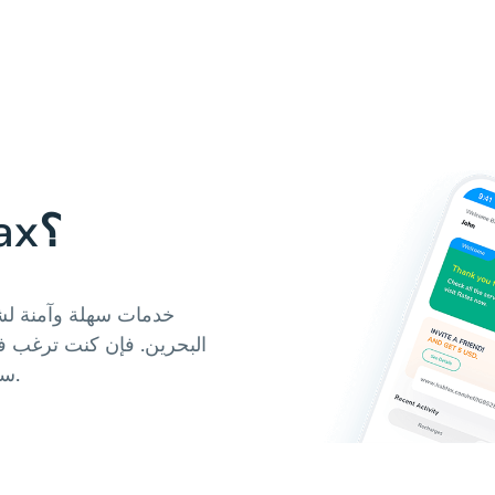
لماذا تستخدم Hablax؟
البحرين. فإن كنت ترغب في
سوى اختيار الخدمة وإكمال عملية الدفع ببساطة.