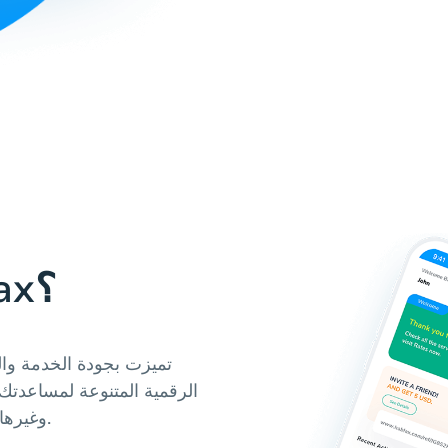
لماذا تستخدم Hablax؟
الرقمية المتنوعة لمساعدتك 
بطاقات Joyalukkas Gift Card وغيرها ببضع نقرات.