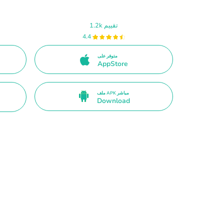
1.2k تقييم
4.4
متوفر على
AppStore
ملف APK مباشر
Download