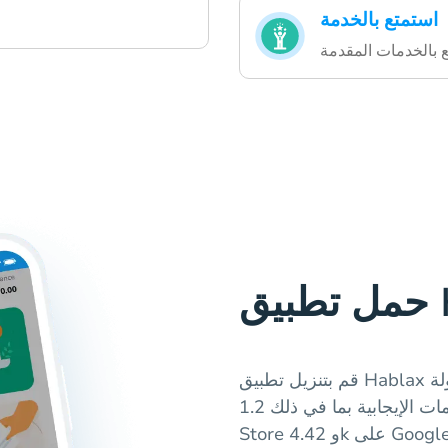
استمتع بالخدمة
Ha
قم بتنزيل تطبيق Hablax لشراء بطاقات الهدايا الرقمية بسرعة وسهولة
في البحرين. لدينا العديد من التقييمات الإيجابية بما في ذلك 1.2k على App
على Google Play.