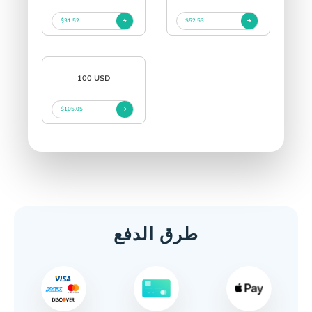
$31.52
$52.53
100 USD
$105.05
طرق الدفع