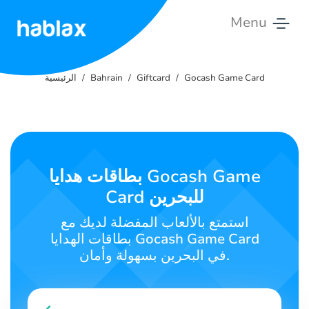
Menu
الرئيسية
Gocash Game Card
Giftcard
Bahrain
الرئيسية
الأسعار
الخدمات
اتصل
بطاقات هدايا Gocash Game
بنا
Card للبحرين
العربية
استمتع بالألعاب المفضلة لديك مع
بطاقات الهدايا Gocash Game Card
في البحرين بسهولة وأمان.
SIGN IN
SIGN UP