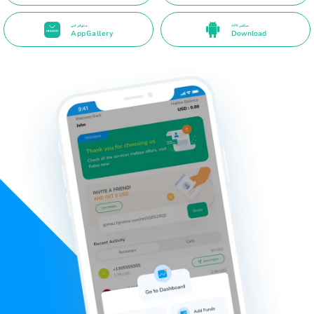
APK مباشر
متوفر في
AppGallery
Download