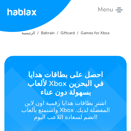
Menu
الرئيسية
Games for Xbox
Giftcard
Bahrain
الرئيسية
الأسعار
الخدمات
اتصل
احصل على بطاقات هدايا
بنا
لألعاب Xbox في البحرين
بسهولة دون عناء
العربية
اشترِ بطاقات هدايا رقمية اون لاين
واستمتع بألعاب Xbox المفضلة لديك.
انضم لسعادة اللاعب اليوم!
SIGN IN
SIGN UP