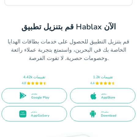
قم بتنزيل تطبيق Hablax الآن
قم بتنزيل التطبيق للحصول على خدمات بطاقات الهدايا
الخاصة بك في البحرين، واستمتع بتجربة عملاء رائعة
وخصومات حصرية. لا تفوت الفرصة.
1.2k تقييمات
4.42k تقييمات
4.8
4.4
متاح في
متاح على
Google Play
AppStore
APK مباشر
متاح في
AppGallery
Download