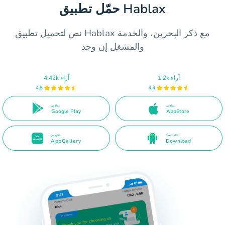
حمّل تطبيق Hablax
نص لتحميل تطبيق Hablax مع ذكر البحرين، والخدمة
والمشغل إن وجد
1.2k آراء
4.42k آراء
4.8
4.4
متاح في
متاح في
Google Play
AppStore
Direct APK
متاح في
AppGallery
Download