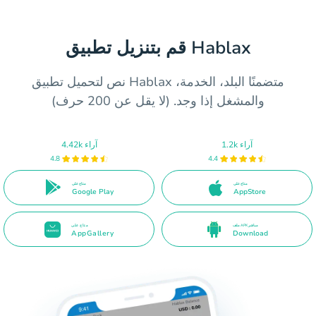
قم بتنزيل تطبيق Hablax
نص لتحميل تطبيق Hablax متضمنًا البلد، الخدمة،
والمشغل إذا وجد. (لا يقل عن 200 حرف)
1.2k آراء
4.42k آراء
4.8
4.4
متاح على
متاح على
Google Play
AppStore
ملف APK مباشر
متاح على
AppGallery
Download