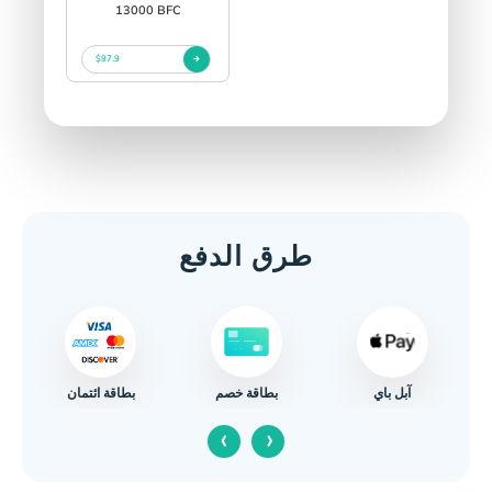
13000 BFC
$97.9
طرق الدفع
آبل باي
بطاقة ائتمان
بطاقة خصم
‹
›