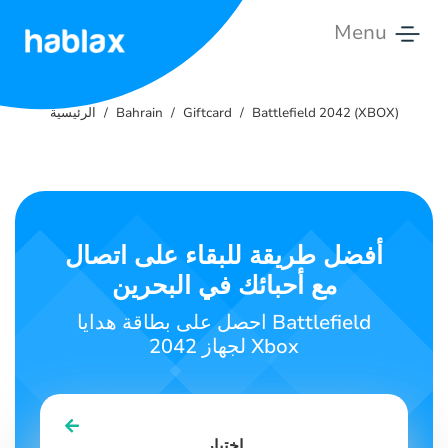
Menu
الرئيسية
Battlefield 2042 (XBOX)
Giftcard
Bahrain
الرئيسية
الأسعار
الخدمات
تواصل
أفضل طريقة للبقاء على اتصال
معنا
مع أحبائك في البحرين
العربية
احصل على بطاقة هدايا Battlefield
2042 لجهاز Xbox
SIGN IN
SIGN UP
اختيار