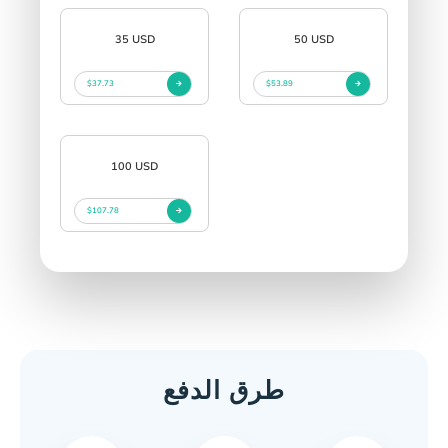
35 USD
50 USD
$37.73
$53.89
100 USD
$107.78
طرق الدفع