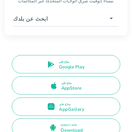
مساءً (توقيت شرق الولايات المتحدة) عبر المكالمات.
ابحث عن بلدك
متاح على
Google Play
متاح على
AppStore
متاح على
AppGallery
DIRECT APK
Download