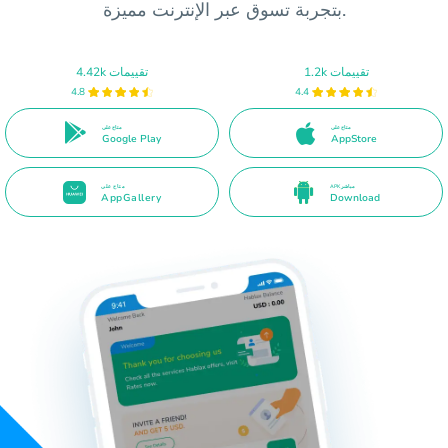
بتجربة تسوق عبر الإنترنت مميزة.
1.2k تقييمات
4.42k تقييمات
4.8
4.4
متاح على
متاح على
Google Play
AppStore
APK مباشر
متاح على
AppGallery
Download