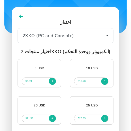
اختيار
اختيار منتجات 2XKO (الكمبيوتر ووحدة التحكم)
5 USD
10 USD
$5.39
$10.78
20 USD
25 USD
$21.56
$26.95