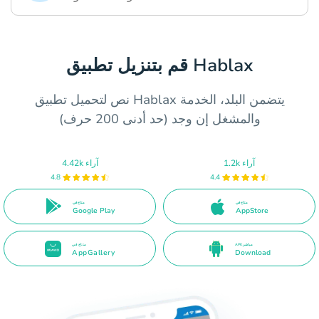
قم بتنزيل تطبيق Hablax
نص لتحميل تطبيق Hablax يتضمن البلد، الخدمة
والمشغل إن وجد (حد أدنى 200 حرف)
1.2k آراء
4.42k آراء
4.8
4.4
متاح في
متاح في
Google Play
AppStore
APK مباشر
متاح في
AppGallery
Download