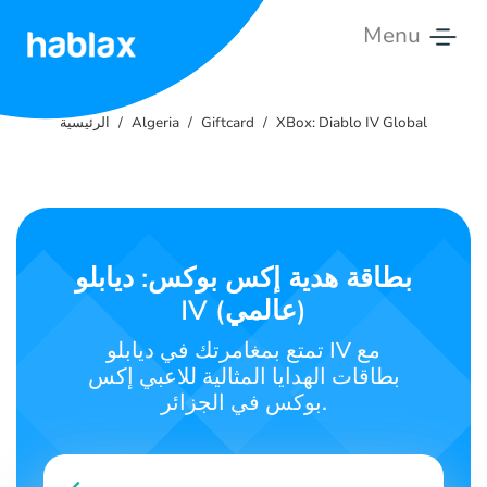
Menu
الرئيسية
XBox: Diablo IV Global
Giftcard
Algeria
الرئيسية
الأسعار
خدمات
اتصل
بطاقة هدية إكس بوكس: ديابلو
بنا
IV (عالمي)
العربية
تمتع بمغامرتك في ديابلو IV مع
بطاقات الهدايا المثالية للاعبي إكس
بوكس في الجزائر.
SIGN IN
SIGN UP