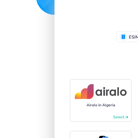
ESI
Airalo in Algeria
Select