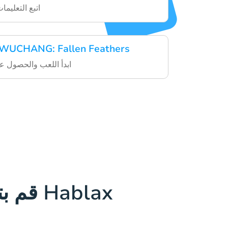
اتبع التعليما
استمتع بخدمات UCHANG: Fallen Feathers
ابدأ اللعب والحصول ع
قم بتحميل تطبيق Hablax