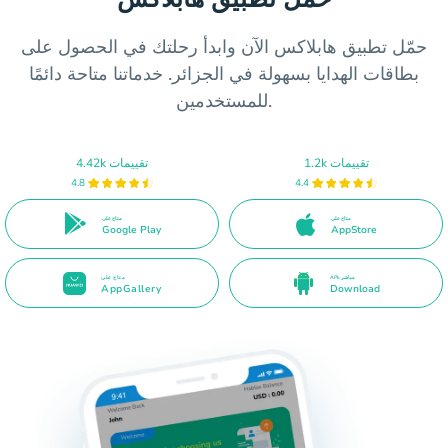
حمّل تطبيق هابلاكس الآن وابدأ رحلتك في الحصول على
بطاقات الهدايا بسهولة في الجزائر. خدماتنا متاحة دائمًا
للمستخدمين.
1.2k تقييمات
4.42k تقييمات
4.8
4.4
متاح على
متاح على
Google Play
AppStore
APk مباشر
متاح على
AppGallery
Download