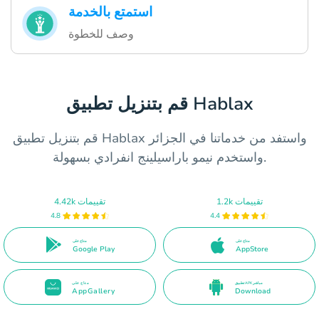
استمتع بالخدمة
وصف للخطوة
قم بتنزيل تطبيق Hablax
قم بتنزيل تطبيق Hablax واستفد من خدماتنا في الجزائر
واستخدم نيمو باراسيلينج انفرادي بسهولة.
1.2k تقييمات
4.42k تقييمات
4.8
4.4
متاح على
متاح على
Google Play
AppStore
تطبيق APK مباشر
متاح على
AppGallery
Download