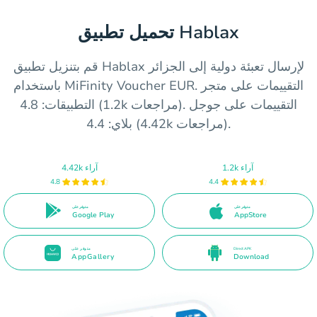
تحميل تطبيق Hablax
قم بتنزيل تطبيق Hablax لإرسال تعبئة دولية إلى الجزائر
باستخدام MiFinity Voucher EUR. التقييمات على متجر
التطبيقات: 4.8 (1.2k مراجعات). التقييمات على جوجل
بلاي: 4.4 (4.42k مراجعات).
1.2k آراء
4.42k آراء
4.8
4.4
متوفر على
متوفر على
Google Play
AppStore
Direct APK
متوفر على
AppGallery
Download