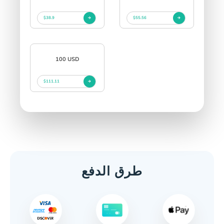
$38.9
$55.56
100 USD
$111.11
طرق الدفع