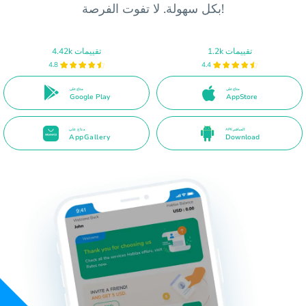
بكل سهولة. لا تفوت الفرصة!
1.2k تقييمات
4.42k تقييمات
4.8
4.4
متاح على
متاح على
Google Play
AppStore
APK المباشر
متاح على
AppGallery
Download